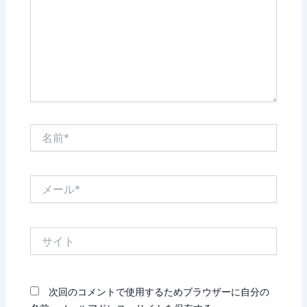
力…
名
前
*
メ
ー
ル
*
サ
イ
ト
次回のコメントで使用するためブラウザーに自分の