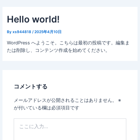
内
容
Hello world!
を
ス
By
xs944818
/
2025年4月10日
キ
ッ
WordPress へようこそ。こちらは最初の投稿です。編集ま
プ
たは削除し、コンテンツ作成を始めてください。
コメントする
メールアドレスが公開されることはありません。
※
が付いている欄は必須項目です
こ
こ
に
入